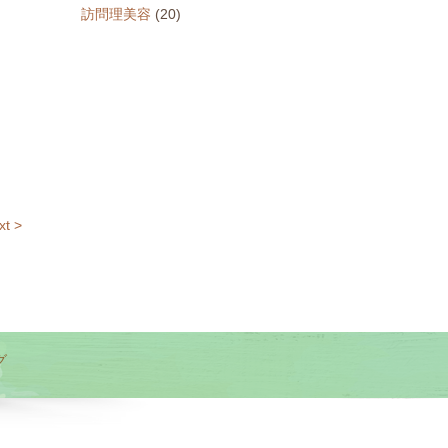
訪問理美容
(20)
xt >
グ