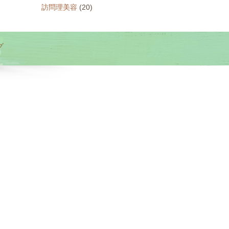
訪問理美容
(20)
グ