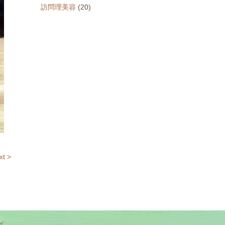
訪問理美容
(20)
xt >
グ