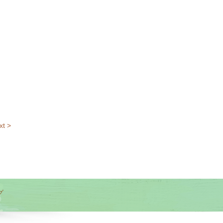
xt >
グ