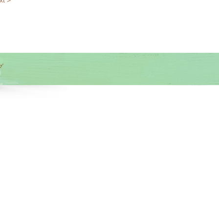
xt >
グ