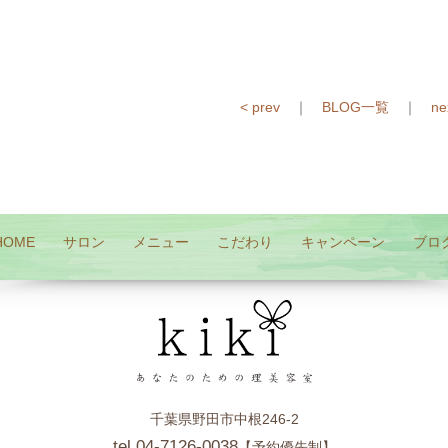
< prev
｜
BLOG一覧
｜
ne
HOME
サロン
メニュー
こだわり
キャンペーン
ブロ
千葉県野田市中根246-2
tel 04-7126-0038
【予約優先制】