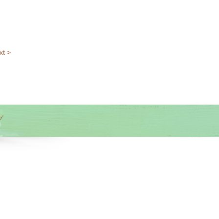
xt >
グ